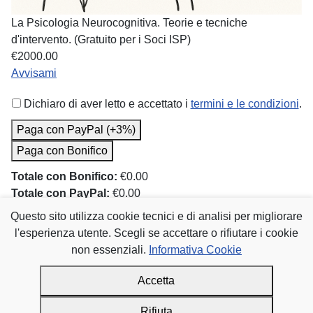
La Psicologia Neurocognitiva. Teorie e tecniche
d'intervento. (Gratuito per i Soci ISP)
€2000.00
Avvisami
Dichiaro di aver letto e accettato i
termini e le condizioni
.
Paga con PayPal (+3%)
Paga con Bonifico
Totale con Bonifico:
€0.00
Totale con PayPal:
€0.00
Questo sito utilizza cookie tecnici e di analisi per migliorare
Dettagli
Scritto da
AICP/ISP
l'esperienza utente. Scegli se accettare o rifiutare i cookie
Categoria:
Acquisti e Promozioni
non essenziali.
Informativa Cookie
promozioni corsi di psicologia
Accetta
Rifiuta